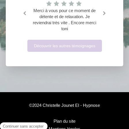
Merci à vous pour ce moment de
Première expérience dans le
domaine de l'hypnose réussie. Très
détente et de relaxation. Je
reviendrai très vite . Encore merci
bonne praticienne. Vonvon
toni
Découvrir les autres témoignages
©2024 Christelle Jounet EI - Hypnose
Plan du site
Mentions légales